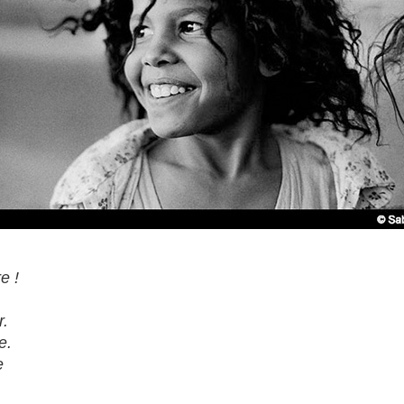
e !
r.
e.
e