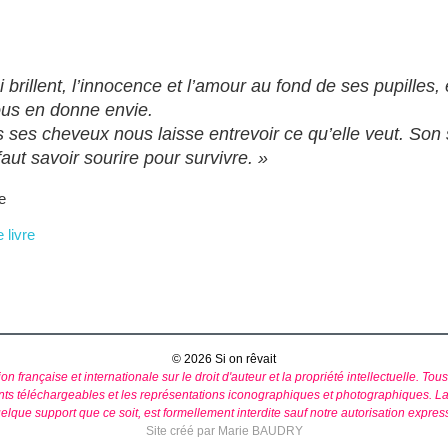
 brillent, l’innocence et l’amour au fond de ses pupilles, 
nous en donne envie.
 ses cheveux nous laisse entrevoir ce qu’elle veut. Son 
 faut savoir sourire pour survivre. »
e
 livre
© 2026 Si on rêvait
on française et internationale sur le droit d'auteur et la propriété intellectuelle. Tou
ts téléchargeables et les représentations iconographiques et photographiques. La r
elque support que ce soit, est formellement interdite sauf notre autorisation expres
Site créé par Marie BAUDRY